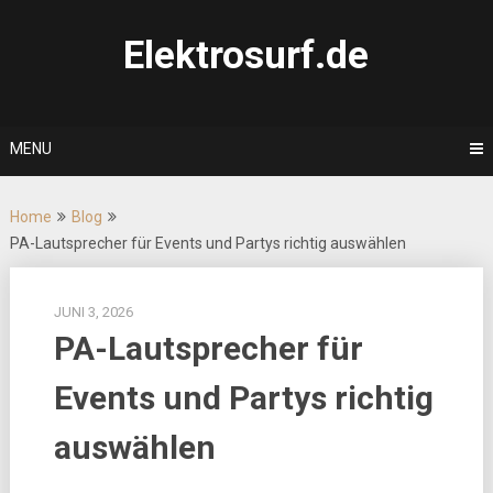
Skip
to
Elektrosurf.de
content
MENU
Home
Blog
PA-Lautsprecher für Events und Partys richtig auswählen
JUNI 3, 2026
PA-Lautsprecher für
Events und Partys richtig
auswählen