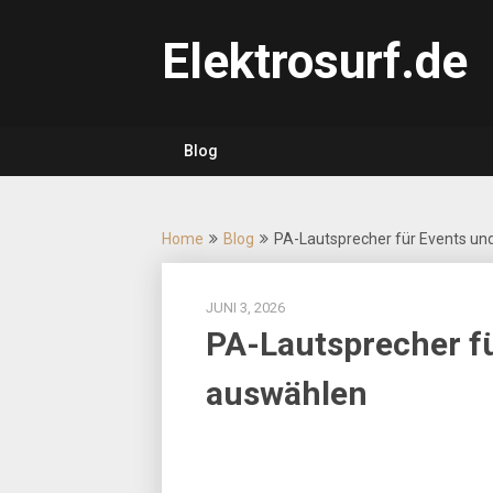
Skip
to
Elektrosurf.de
content
Blog
Home
Blog
PA-Lautsprecher für Events und
JUNI 3, 2026
PA-Lautsprecher fü
auswählen