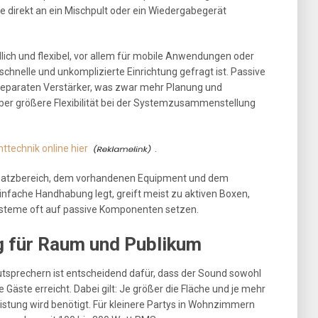
e direkt an ein Mischpult oder ein Wiedergabegerät
ich und flexibel, vor allem für mobile Anwendungen oder
schnelle und unkomplizierte Einrichtung gefragt ist. Passive
separaten Verstärker, was zwar mehr Planung und
ber größere Flexibilität bei der Systemzusammenstellung
ttechnik online hier
.
insatzbereich, dem vorhandenen Equipment und dem
nfache Handhabung legt, greift meist zu aktiven Boxen,
Systeme oft auf passive Komponenten setzen.
g für Raum und Publikum
autsprechern ist entscheidend dafür, dass der Sound sowohl
e Gäste erreicht. Dabei gilt: Je größer die Fläche und je mehr
tung wird benötigt. Für kleinere Partys in Wohnzimmern