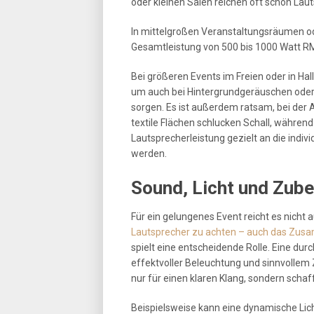
oder kleinen Sälen reichen oft schon Lau
In mittelgroßen Veranstaltungsräumen ode
Gesamtleistung von 500 bis 1000 Watt R
Bei größeren Events im Freien oder in Ha
um auch bei Hintergrundgeräuschen oder w
sorgen. Es ist außerdem ratsam, bei der 
textile Flächen schlucken Schall, während
Lautsprecherleistung gezielt an die ind
werden.
Sound, Licht und Zube
Für ein gelungenes Event reicht es nicht a
Lautsprecher zu achten – auch das Zus
spielt eine entscheidende Rolle. Eine d
effektvoller Beleuchtung und sinnvollem 
nur für einen klaren Klang, sondern sch
Beispielsweise kann eine dynamische Lic