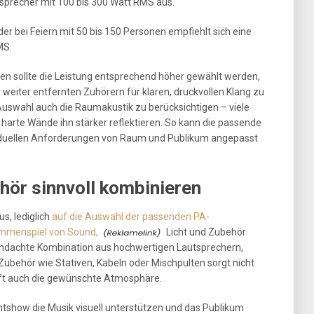
tsprecher mit 100 bis 300 Watt RMS aus.
r bei Feiern mit 50 bis 150 Personen empfiehlt sich eine
MS.
llen sollte die Leistung entsprechend höher gewählt werden,
eiter entfernten Zuhörern für klaren, druckvollen Klang zu
Auswahl auch die Raumakustik zu berücksichtigen – viele
 harte Wände ihn stärker reflektieren. So kann die passende
ividuellen Anforderungen von Raum und Publikum angepasst
hör sinnvoll kombinieren
us, lediglich
auf die Auswahl der passenden PA-
ammenspiel von Sound,
Licht und Zubehör
urchdachte Kombination aus hochwertigen Lautsprechern,
Zubehör wie Stativen, Kabeln oder Mischpulten sorgt nicht
afft auch die gewünschte Atmosphäre.
htshow die Musik visuell unterstützen und das Publikum