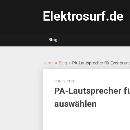
Skip
to
Elektrosurf.de
content
Blog
Home
Blog
PA-Lautsprecher für Events und
JUNI 3, 2026
PA-Lautsprecher fü
auswählen