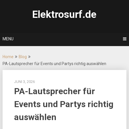
Skip
to
Elektrosurf.de
content
MENU
Home
Blog
PA-Lautsprecher für Events und Partys richtig auswählen
JUNI 3, 2026
PA-Lautsprecher für
Events und Partys richtig
auswählen