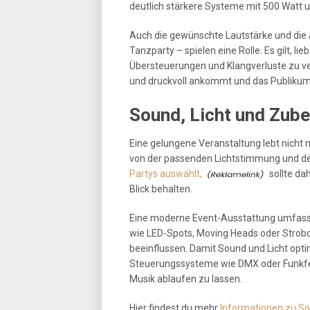
deutlich stärkere Systeme mit 500 Watt u
Auch die gewünschte Lautstärke und die 
Tanzparty – spielen eine Rolle. Es gilt, 
Übersteuerungen und Klangverluste zu ver
und druckvoll ankommt und das Publikum 
Sound, Licht und Zube
Eine gelungene Veranstaltung lebt nicht 
von der passenden Lichtstimmung und de
Partys auswählt,
sollte da
Blick behalten.
Eine moderne Event-Ausstattung umfasst 
wie LED-Spots, Moving Heads oder Strob
beeinflussen. Damit Sound und Licht opt
Steuerungssysteme wie DMX oder Funkfe
Musik ablaufen zu lassen.
Hier findest du mehr
Informationen zu So