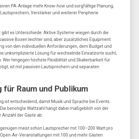
assiven PA-Anlage mehr Know-how und sorgfältige Planung,
autsprechern, Verstärker und weiterer Peripherie
 gibt es Unterschiede: Aktive Systeme wiegen durch die
passive Boxen leichter sind, aber zusätzliches Equipment
dung von den individuellen Anforderungen, dem Budget und
ne unkomplizierte Lösung für wechselnde Einsatzorte sucht,
. Wer hingegen höchste Flexibilität und Skalierbarkeit für
ötigt, ist mit passiven Lautsprechern und separaten
g für Raum und Publikum
ung ist entscheidend, damit Musik und Sprache bei Events
Die benötigte Wattzahl hängt dabei maßgeblich von der
 Anzahl der Gäste ab.
 genügen meist schon Lautsprecher mit 100–200 Watt pro
r Open-Air-Veranstaltungen mit 100 und mehr Gästen