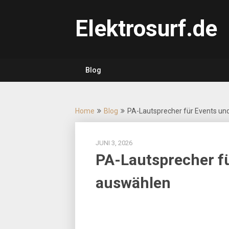
Skip
to
Elektrosurf.de
content
Blog
Home
Blog
PA-Lautsprecher für Events und
JUNI 3, 2026
PA-Lautsprecher fü
auswählen