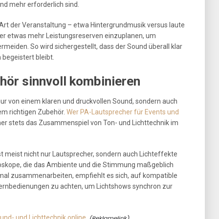
nd mehr erforderlich sind.
Art der Veranstaltung – etwa Hintergrundmusik versus laute
lieber etwas mehr Leistungsreserven einzuplanen, um
meiden. So wird sichergestellt, dass der Sound überall klar
begeistert bleibt.
hör sinnvoll kombinieren
nur von einem klaren und druckvollen Sound, sondern auch
m richtigen Zubehör.
Wer PA-Lautsprecher für Events und
her stets das Zusammenspiel von Ton- und Lichttechnik im
meist nicht nur Lautsprecher, sondern auch Lichteffekte
oskope, die das Ambiente und die Stimmung maßgeblich
imal zusammenarbeiten, empfiehlt es sich, auf kompatible
rnbedienungen zu achten, um Lichtshows synchron zur
und- und Lichttechnik online
.