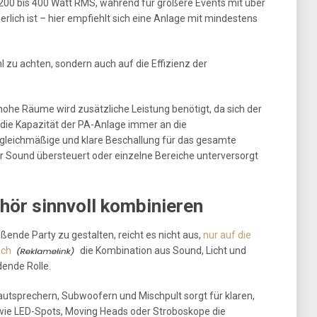
200 bis 400 Watt RMS, während für größere Events mit über
rlich ist – hier empfiehlt sich eine Anlage mit mindestens
ahl zu achten, sondern auch auf die Effizienz der
ohe Räume wird zusätzliche Leistung benötigt, da sich der
an die Kapazität der PA-Anlage immer an die
gleichmäßige und klare Beschallung für das gesamte
r Sound übersteuert oder einzelne Bereiche unterversorgt
hör sinnvoll kombinieren
ßende Party zu gestalten, reicht es nicht aus,
nur auf die
uch
die Kombination aus Sound, Licht und
ende Rolle.
tsprechern, Subwoofern und Mischpult sorgt für klaren,
 wie LED-Spots, Moving Heads oder Stroboskope die