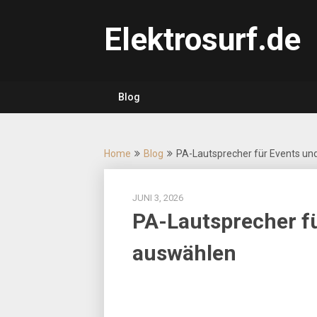
Skip
to
Elektrosurf.de
content
Blog
Home
Blog
PA-Lautsprecher für Events und
JUNI 3, 2026
PA-Lautsprecher fü
auswählen