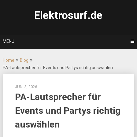
Skip
to
Elektrosurf.de
content
MENU
Home
Blog
PA-Lautsprecher für Events und Partys richtig auswählen
JUNI 3, 2026
PA-Lautsprecher für
Events und Partys richtig
auswählen