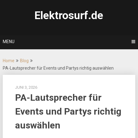
Skip
to
Elektrosurf.de
content
MENU
Home
Blog
PA-Lautsprecher für Events und Partys richtig auswählen
JUNI 3, 2026
PA-Lautsprecher für
Events und Partys richtig
auswählen