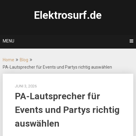
Skip
to
Elektrosurf.de
content
MENU
Home
Blog
PA-Lautsprecher für Events und Partys richtig auswählen
JUNI 3, 2026
PA-Lautsprecher für
Events und Partys richtig
auswählen