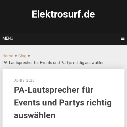
Skip
to
Elektrosurf.de
content
MENU
Home
Blog
PA-Lautsprecher für Events und Partys richtig auswählen
JUNI 3, 2026
PA-Lautsprecher für
Events und Partys richtig
auswählen