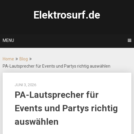
Skip
to
Elektrosurf.de
content
MENU
Home
Blog
PA-Lautsprecher für Events und Partys richtig auswählen
JUNI 3, 2026
PA-Lautsprecher für
Events und Partys richtig
auswählen