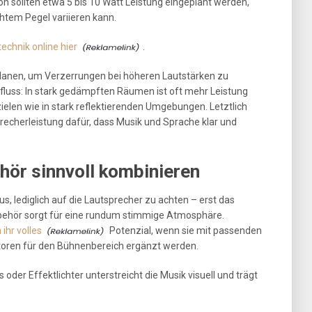
n sollten etwa 5 bis 10 Watt Leistung eingeplant werden,
htem Pegel variieren kann.
echnik online hier
.
planen, um Verzerrungen bei höheren Lautstärken zu
fluss: In stark gedämpften Räumen ist oft mehr Leistung
ielen wie in stark reflektierenden Umgebungen. Letztlich
recherleistung dafür, dass Musik und Sprache klar und
hör sinnvoll kombinieren
us, lediglich auf die Lautsprecher zu achten – erst das
ehör sorgt für eine rundum stimmige Atmosphäre.
ihr volles
Potenzial, wenn sie mit passenden
toren für den Bühnenbereich ergänzt werden.
oder Effektlichter unterstreicht die Musik visuell und trägt