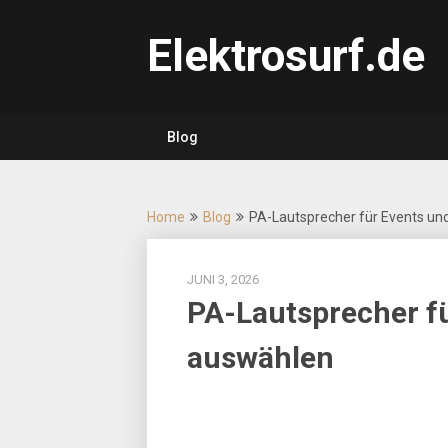
Skip
to
Elektrosurf.de
content
Blog
Home
Blog
PA-Lautsprecher für Events und
JUNI 3, 2026
PA-Lautsprecher fü
auswählen