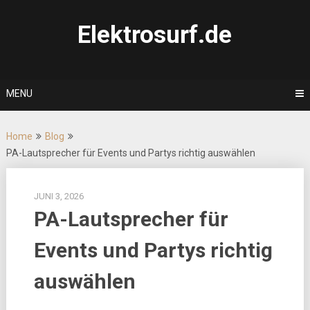
Skip
to
Elektrosurf.de
content
MENU
Home
Blog
PA-Lautsprecher für Events und Partys richtig auswählen
JUNI 3, 2026
PA-Lautsprecher für
Events und Partys richtig
auswählen