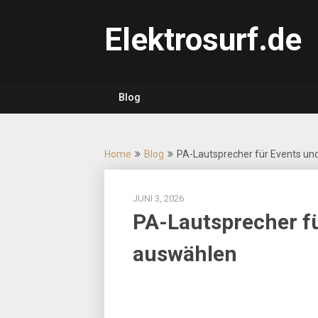
Skip
to
Elektrosurf.de
content
Blog
Home
Blog
PA-Lautsprecher für Events und
JUNI 3, 2026
PA-Lautsprecher fü
auswählen