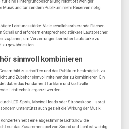
 – für eine Hintergrundbeschallung reicht oft weniger
uter Musik und tanzendem Publikum mehr Reserven nötig
ötigte Leistungsstärke: Viele schallabsorbierende Flächen
 Schall und erfordern entsprechend stärkere Lautsprecher.
g einzuplanen, um Verzerrungen bei hoher Lautstärke zu
d zu gewährleisten.
hör sinnvoll kombinieren
 Gesamtbild zu schaffen und das Publikum bestmöglich zu
Licht und Zubehör sinnvoll miteinander zu kombinieren. Ein
et dabei das Fundament für klare und kraftvolle
sende Lichttechnik ergänzt werden.
e durch LED-Spots, Moving Heads oder Stroboskope – sorgt
ondern unterstützt auch gezielt die Wirkung der Musik.
 Konzerten hebt eine abgestimmte Lichtshow die
cht nur das Zusammenspiel von Sound und Licht ist wichtig: