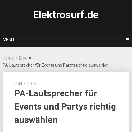
Skip
to
Elektrosurf.de
content
MENU
Home
Blog
PA-Lautsprecher für Events und Partys richtig auswählen
JUNI 3, 2026
PA-Lautsprecher für
Events und Partys richtig
auswählen