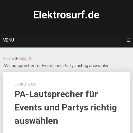
Skip
to
Elektrosurf.de
content
MENU
Home
Blog
PA-Lautsprecher für Events und Partys richtig auswählen
JUNI 3, 2026
PA-Lautsprecher für
Events und Partys richtig
auswählen