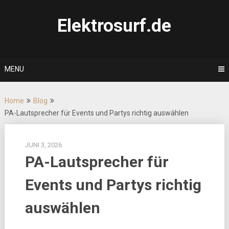
Skip
to
Elektrosurf.de
content
MENU
Home
Blog
PA-Lautsprecher für Events und Partys richtig auswählen
JUNI 3, 2026
PA-Lautsprecher für
Events und Partys richtig
auswählen