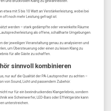
aren und druckvollen Klang zu gewährleisten.
an etwa mit 5 bis 10 Watt an Verstärkerleistung, wobei bei
 oft noch mehr Leistung gefragt ist.
chätzt werden – stark gedämpfte oder verwinkelte Räume
autsprecherleistung als offene, schallharte Umgebungen.
en der jeweiligen Veranstaltung genau zu analysieren und
len, um Übersteuerung oder einen zu leisen Klang zu
bnis für alle Gäste zu schaffen.
hör sinnvoll kombinieren
aus, nur auf die Qualität der PA-Lautsprecher zu achten –
tion von Sound, Licht und passendem Zubehör.
cht nur für ein beeindruckendes Klangerlebnis, sondern
echnik wie Scheinwerfer, LED-Bars oder Effektgeräte kann
en unterstreichen.