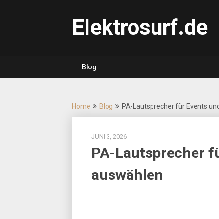
Skip
to
Elektrosurf.de
content
Blog
Home
Blog
PA-Lautsprecher für Events und
JUNI 3, 2026
PA-Lautsprecher fü
auswählen