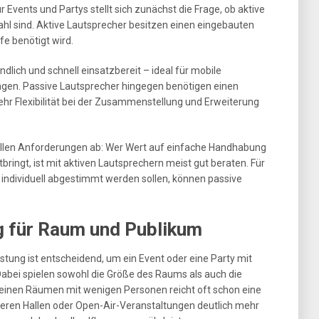
Events und Partys stellt sich zunächst die Frage, ob aktive
hl sind. Aktive Lautsprecher besitzen einen eingebauten
fe benötigt wird.
lich und schnell einsatzbereit – ideal für mobile
gen. Passive Lautsprecher hingegen benötigen einen
ehr Flexibilität bei der Zusammenstellung und Erweiterung
ellen Anforderungen ab: Wer Wert auf einfache Handhabung
ringt, ist mit aktiven Lautsprechern meist gut beraten. Für
ndividuell abgestimmt werden sollen, können passive
g für Raum und Publikum
stung ist entscheidend, um ein Event oder eine Party mit
bei spielen sowohl die Größe des Raums als auch die
 kleinen Räumen mit wenigen Personen reicht oft schon eine
ßeren Hallen oder Open-Air-Veranstaltungen deutlich mehr