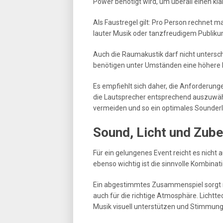
Power benötigt wird, um überall einen kl
Als Faustregel gilt: Pro Person rechnet m
lauter Musik oder tanzfreudigem Publikum
Auch die Raumakustik darf nicht unters
benötigen unter Umständen eine höhere L
Es empfiehlt sich daher, die Anforderung
die Lautsprecher entsprechend auszuwäh
vermeiden und so ein optimales Sounderle
Sound, Licht und Zube
Für ein gelungenes Event reicht es nicht 
ebenso wichtig ist die sinnvolle Kombina
Ein abgestimmtes Zusammenspiel sorgt ni
auch für die richtige Atmosphäre. Lichtt
Musik visuell unterstützen und Stimmung