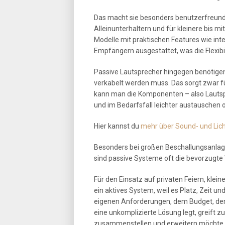
Das macht sie besonders benutzerfreundli
Alleinunterhaltern und für kleinere bis mi
Modelle mit praktischen Features wie int
Empfängern ausgestattet, was die Flexibi
Passive Lautsprecher hingegen benötigen 
verkabelt werden muss. Das sorgt zwar f
kann man die Komponenten – also Lautsp
und im Bedarfsfall leichter austauschen 
Hier kannst du
mehr über Sound- und Lich
Besonders bei großen Beschallungsanlage
sind passive Systeme oft die bevorzugte Wa
Für den Einsatz auf privaten Feiern, klei
ein aktives System, weil es Platz, Zeit un
eigenen Anforderungen, dem Budget, dem 
eine unkomplizierte Lösung legt, greift z
zusammenstellen und erweitern möchte, i