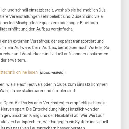
ch und schnell einsatzbereit, weshalb sie bei mobilen DJs,
ttlere Veranstaltungen sehr beliebt sind. Zudem sind viele
egrierten Mischpulten, Equalizern oder sogar Bluetooth-
lität erhöht und den Aufbau vereinfacht.
einen externen Verstärker, der separat transportiert und
ür mehr Aufwand beim Aufbau, bietet aber auch Vorteile: So
recher und Verstärker – individuell aufeinander abstimmen
oder erweitern.
ttechnik online lesen
.
n, wie sie auf Festivals oder in Clubs zum Einsatz kommen,
hl, da sie skalierbarer und flexibler sind.
nen Open-Air-Partys oder Vereinsfesten empfiehlt sich meist
d Nerven spart. Die Entscheidung hängt letztlich von den
gewünschten Klang und der Flexibilität ab. Wer Wert auf
u aktiven Lautsprechern; wer hingegen ein System individuell
st mit passiven Lautsprechern besser beraten.