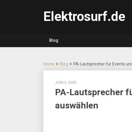
Skip
to
Elektrosurf.de
content
Blog
Home
Blog
PA-Lautsprecher für Events und
JUNI 3, 2026
PA-Lautsprecher fü
auswählen