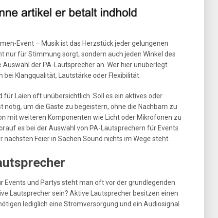
irmen-Event – Musik ist das Herzstück jeder gelungenen
ht nur für Stimmung sorgt, sondern auch jeden Winkel des
e Auswahl der PA-Lautsprecher an. Wer hier unüberlegt
bei Klangqualität, Lautstärke oder Flexibilität.
ür Laien oft unübersichtlich. Soll es ein aktives oder
st nötig, um die Gäste zu begeistern, ohne die Nachbarn zu
ion mit weiteren Komponenten wie Licht oder Mikrofonen zu
worauf es bei der Auswahl von PA-Lautsprechern für Events
r nächsten Feier in Sachen Sound nichts im Wege steht.
autsprecher
r Events und Partys steht man oft vor der grundlegenden
sive Lautsprecher sein? Aktive Lautsprecher besitzen einen
nötigen lediglich eine Stromversorgung und ein Audiosignal