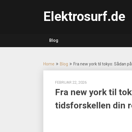
Skip
to
Elektrosurf.de
content
Blog
Home
Blog
Fra new york til tokyo: Sådan påv
FEBRUAR 22, 2026
Fra new york til to
tidsforskellen din r