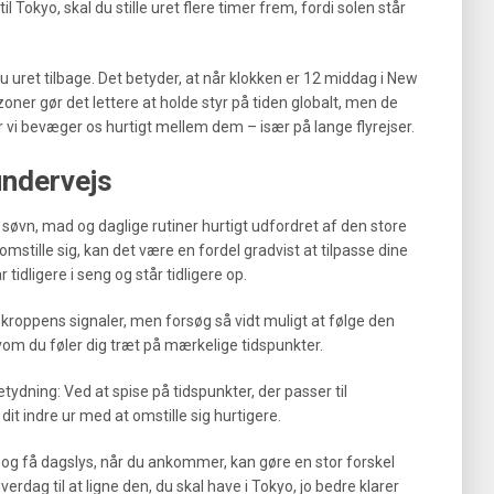
l Tokyo, skal du stille uret flere timer frem, fordi solen står
du uret tilbage. Det betyder, at når klokken er 12 middag i New
zoner gør det lettere at holde styr på tiden globalt, men de
 vi bevæger os hurtigt mellem dem – især på lange flyrejser.
undervejs
r søvn, mad og daglige rutiner hurtigt udfordret af den store
mstille sig, kan det være en fordel gradvist at tilpasse dine
 tidligere i seng og står tidligere op.
til kroppens signaler, men forsøg så vidt muligt at følge den
m du føler dig træt på mærkelige tidspunkter.
ydning: Ved at spise på tidspunkter, der passer til
it indre ur med at omstille sig hurtigere.
 og få dagslys, når du ankommer, kan gøre en stor forskel
hverdag til at ligne den, du skal have i Tokyo, jo bedre klarer