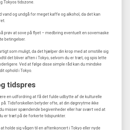
ig Tokyos tidszone.
ed vand og undgå for meget kaffe og alkohol, da det kan
et.
g, så prøv at sove på flyet – medbring eventuelt en sovemaske
te betingelser.
urtigt som muligt, da det hjælper din krop med at omstille sig
ndtil det bliver aften i Tokyo, selvom du er træt, og spis lette
yderligere. Ved at følge disse simple råd kan du mindske
dit ophold i Tokyo.
og tidspres
re en udfordring at få det fulde udbytte af de kulturelle
 på. Tidsforskellen betyder ofte, at din døgnrytme ikke
at du misser spændende begivenheder eller har svært ved at
du er træt på de forkerte tidspunkter.
at holde sig vågen til en aftenkoncert i Tokyo eller nyde