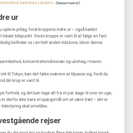
nterschied zwischen Ländern
.
dre ur
u opleve jetlag, fordi kroppens indre ur – også kaldet
kale tidspunkt. Vores kroppe er vant til at følge en fast
dselig befinder os i en helt anden tidszone, bliver denne
 søvnløshed, koncentrationsbesvær og ubehag i maven.
k til Tokyo, kan det føles sværere at tilpasse sig, fordi du
nd din krop er vant til.
ye forhold, og det kan tage alt fra et par dage til over en uge,
ag er derfor ikke bare et spørgsmål om at være træt – det er
tidsstyring skal omstilles.
 vestgående rejser
ger du dig mod øst og krydser flere tidszoner, hvilket typisk