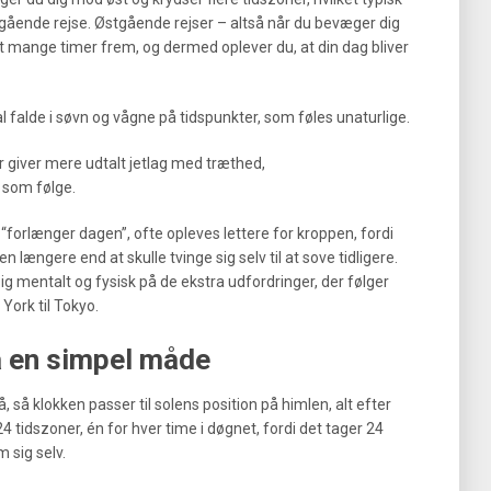
tgående rejse. Østgående rejser – altså når du bevæger dig
ret mange timer frem, og dermed oplever du, at din dag bliver
l falde i søvn og vågne på tidspunkter, som føles unaturlige.
r giver mere udtalt jetlag med træthed,
 som følge.
“forlænger dagen”, ofte opleves lettere for kroppen, fordi
længere end at skulle tvinge sig selv til at sove tidligere.
sig mentalt og fysisk på de ekstra udfordringer, der følger
York til Tokyo.
å en simpel måde
så klokken passer til solens position på himlen, alt efter
4 tidszoner, én for hver time i døgnet, fordi det tager 24
 sig selv.