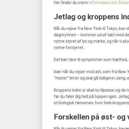
Her finder du mere
information om Zeitu
Jetlag og kroppens in
Når du rejser fra New York til Tokyo, kan d
døgnrytmen – kommer ud af takt med det lo
rytme styret af lys og mørke, og når vi plu
rytme forstyrret.
Det kan føre til symptomer som træthed,
Især når du rejser mod øst, som fra New Yor
“mister” timer og skal gå tidligere i seng, e
Kroppens indre ur skal nu tilpasse sig de n
før du føler dig helt på toppen igen. Jetl
et biologisk fænomen, hvor hele kroppens 
Forskellen på øst- og
Når du rejser fra New York til Tokyo, bevæ