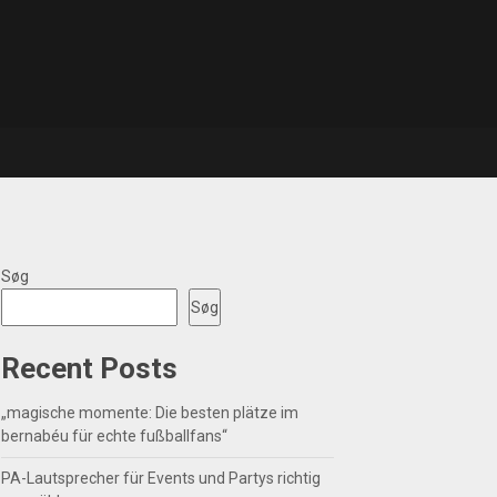
Søg
Søg
Recent Posts
„magische momente: Die besten plätze im
bernabéu für echte fußballfans“
PA-Lautsprecher für Events und Partys richtig