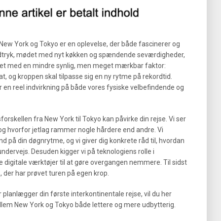
ew York og Tokyo er en oplevelse, der både fascinerer og
indtryk, mødet med nyt køkken og spændende seværdigheder,
ret med en mindre synlig, men meget mærkbar faktor:
nat, og kroppen skal tilpasse sig en ny rytme på rekordtid.
ar en reel indvirkning på både vores fysiske velbefindende og
sforskellen fra New York til Tokyo kan påvirke din rejse. Vi ser
og hvorfor jetlag rammer nogle hårdere end andre. Vi
ind på din døgnrytme, og vi giver dig konkrete råd til, hvordan
ndervejs. Desuden kigger vi på teknologiens rolle i
digitale værktøjer til at gøre overgangen nemmere. Til sidst
e, der har prøvet turen på egen krop.
 planlægger din første interkontinentale rejse, vil du her
ellem New York og Tokyo både lettere og mere udbytterig.