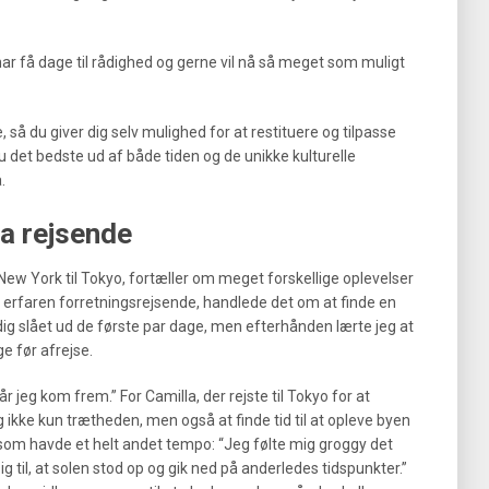
har få dage til rådighed og gerne vil nå så meget som muligt
e, så du giver dig selv mulighed for at restituere og tilpasse
 det bedste ud af både tiden og de unikke kulturelle
.
ra rejsende
ew York til Tokyo, fortæller om meget forskellige oplevelser
n erfaren forretningsrejsende, handlede det om at finde en
ig slået ud de første par dage, men efterhånden lærte jeg at
e før afrejse.
 jeg kom frem.” For Camilla, der rejste til Tokyo for at
 ikke kun trætheden, men også at finde tid til at opleve byen
m havde et helt andet tempo: “Jeg følte mig groggy det
g til, at solen stod op og gik ned på anderledes tidspunkter.”