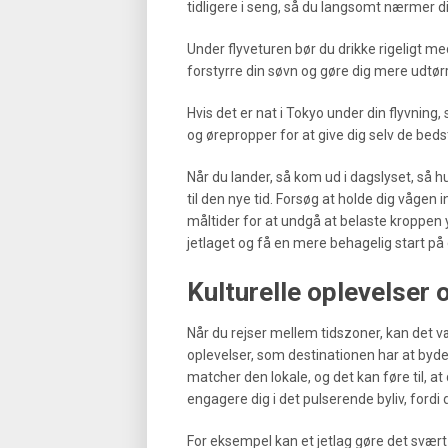
tidligere i seng, så du langsomt nærmer d
Under flyveturen bør du drikke rigeligt m
forstyrre din søvn og gøre dig mere udtørr
Hvis det er nat i Tokyo under din flyvnin
og ørepropper for at give dig selv de beds
Når du lander, så kom ud i dagslyset, så h
til den nye tid. Forsøg at holde dig vågen i
måltider for at undgå at belaste kroppen 
jetlaget og få en mere behagelig start på 
Kulturelle oplevelser 
Når du rejser mellem tidszoner, kan det væ
oplevelser, som destinationen har at byde
matcher den lokale, og det kan føre til, 
engagere dig i det pulserende byliv, fordi 
For eksempel kan et jetlag gøre det svært 