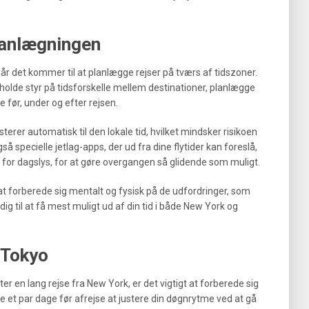
planlægningen
når det kommer til at planlægge rejser på tværs af tidszoner.
 holde styr på tidsforskelle mellem destinationer, planlægge
 før, under og efter rejsen.
er automatisk til den lokale tid, hvilket mindsker risikoen
gså specielle jetlag-apps, der ud fra dine flytider kan foreslå,
 for dagslys, for at gøre overgangen så glidende som muligt.
at forberede sig mentalt og fysisk på de udfordringer, som
ig til at få mest muligt ud af din tid i både New York og
i Tokyo
ter en lang rejse fra New York, er det vigtigt at forberede sig
e et par dage før afrejse at justere din døgnrytme ved at gå