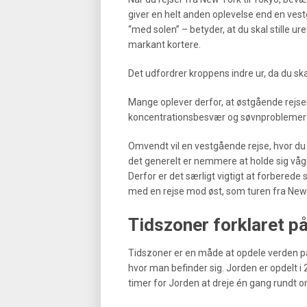
giver en helt anden oplevelse end en ves
“med solen” – betyder, at du skal stille u
markant kortere.
Det udfordrer kroppens indre ur, da du ska
Mange oplever derfor, at østgående rejse
koncentrationsbesvær og søvnproblemer
Omvendt vil en vestgående rejse, hvor du 
det generelt er nemmere at holde sig vågen 
Derfor er det særligt vigtigt at forberede 
med en rejse mod øst, som turen fra New 
Tidszoner forklaret p
Tidszoner er en måde at opdele verden på, 
hvor man befinder sig. Jorden er opdelt i 2
timer for Jorden at dreje én gang rundt om