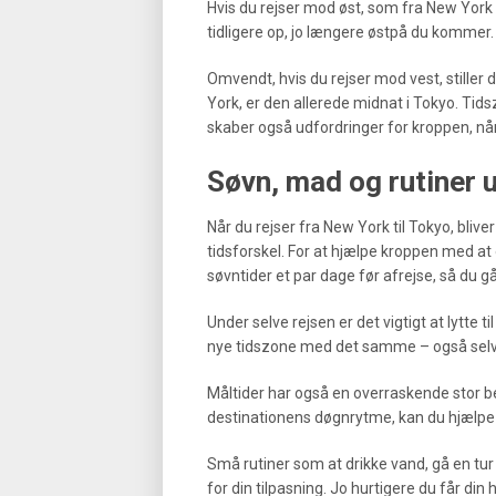
Hvis du rejser mod øst, som fra New York ti
tidligere op, jo længere østpå du kommer.
Omvendt, hvis du rejser mod vest, stiller 
York, er den allerede midnat i Tokyo. Tids
skaber også udfordringer for kroppen, når
Søvn, mad og rutiner 
Når du rejser fra New York til Tokyo, blive
tidsforskel. For at hjælpe kroppen med at o
søvntider et par dage før afrejse, så du går
Under selve rejsen er det vigtigt at lytte 
nye tidszone med det samme – også selvo
Måltider har også en overraskende stor bet
destinationens døgnrytme, kan du hjælpe d
Små rutiner som at drikke vand, gå en tur
for din tilpasning. Jo hurtigere du får din 