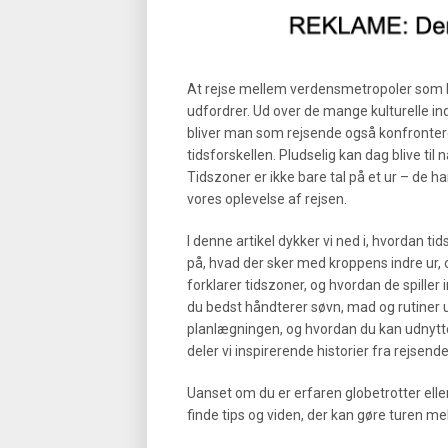
At rejse mellem verdensmetropoler som N
udfordrer. Ud over de mange kulturelle 
bliver man som rejsende også konfronte
tidsforskellen. Pludselig kan dag blive til 
Tidszoner er ikke bare tal på et ur – de h
vores oplevelse af rejsen.
I denne artikel dykker vi ned i, hvordan tid
på, hvad der sker med kroppens indre ur, 
forklarer tidszoner, og hvordan de spiller 
du bedst håndterer søvn, mad og rutiner u
planlægningen, og hvordan du kan udnytte 
deler vi inspirerende historier fra rejsend
Uanset om du er erfaren globetrotter eller
finde tips og viden, der kan gøre turen m