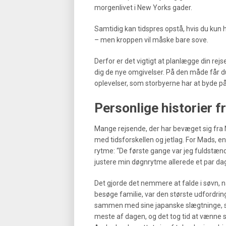
morgenlivet i New Yorks gader.
Samtidig kan tidspres opstå, hvis du kun 
– men kroppen vil måske bare sove.
Derfor er det vigtigt at planlægge din rejs
dig de nye omgivelser. På den måde får du
oplevelser, som storbyerne har at byde på
Personlige historier f
Mange rejsende, der har bevæget sig fra N
med tidsforskellen og jetlag. For Mads, e
rytme: “De første gange var jeg fuldstænd
justere min døgnrytme allerede et par dag
Det gjorde det nemmere at falde i søvn, når
besøge familie, var den største udfordring
sammen med sine japanske slægtninge, so
meste af dagen, og det tog tid at vænne si