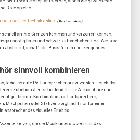
twa 5 bis 10 Watt eingeplant werden, wobei die gewünschte
ne Rolle spielen.
und- und Lichttechnik online
.
 schnell an ihre Grenzen kommen und verzerren können,
tings unnötig teuer und schwer zu handhaben sind. Wer also
m abstimmt, schafft die Basis für ein überzeugendes
hör sinnvoll kombinieren
 aus, lediglich gute PA-Lautsprecher auszuwählen – auch das
terem Zubehör ist entscheidend für die Atmosphäre und
nder abgestimmte Kombination aus Lautsprechern,
n, Mischpulten oder Stativen sorgt nicht nur für einen
in ansprechendes visuelles Erlebnis.
Akzente setzen, die die Musik unterstützen und das