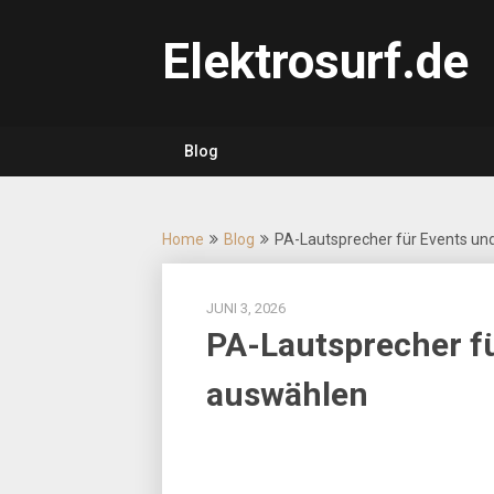
Skip
to
Elektrosurf.de
content
Blog
Home
Blog
PA-Lautsprecher für Events und
JUNI 3, 2026
PA-Lautsprecher fü
auswählen