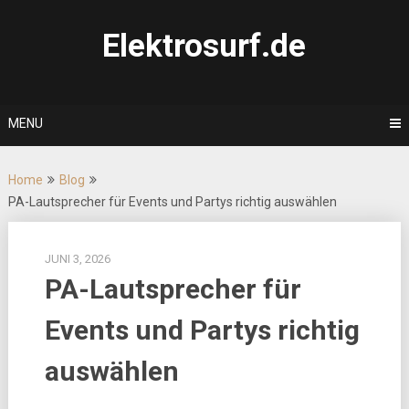
Skip
to
Elektrosurf.de
content
MENU
Home
Blog
PA-Lautsprecher für Events und Partys richtig auswählen
JUNI 3, 2026
PA-Lautsprecher für
Events und Partys richtig
auswählen